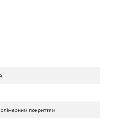
й
полімерним покриттям