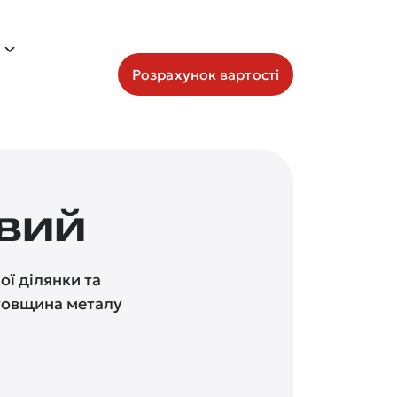
Розрахунок вартості
вий
ї ділянки та
 товщина металу