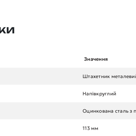
ки
Значення
Штахетник металеви
Напівкруглий
Оцинкована сталь з 
113 мм