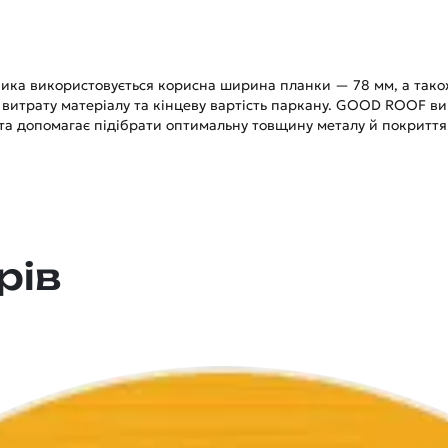
ника використовується корисна ширина планки — 78 мм, а так
 витрату матеріалу та кінцеву вартість паркану. GOOD ROOF виг
та допомагає підібрати оптимальну товщину металу й покриття
рів