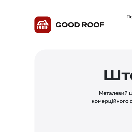
По
Шт
Металевий ш
комерційного о