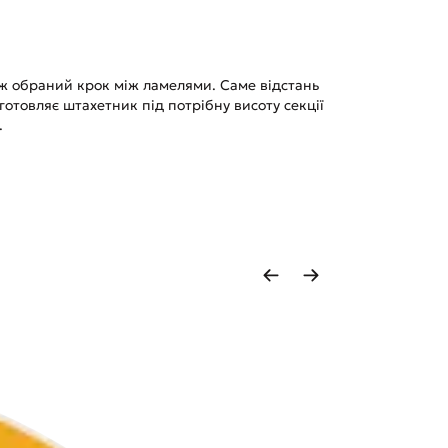
ож обраний крок між ламелями. Саме відстань
отовляє штахетник під потрібну висоту секції
.