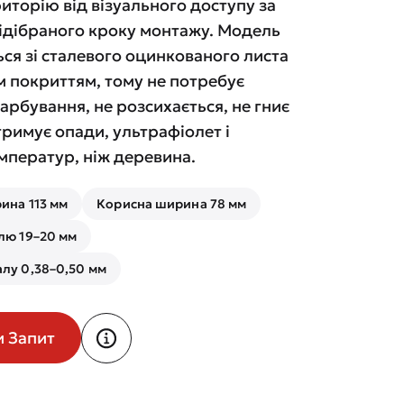
иторію від візуального доступу за
ідібраного кроку монтажу. Модель
ся зі сталевого оцинкованого листа
м покриттям, тому не потребує
рбування, не розсихається, не гниє
римує опади, ультрафіолет і
мператур, ніж деревина.
ина 113 мм
Корисна ширина 78 мм
лю 19–20 мм
лу 0,38–0,50 мм
и Запит