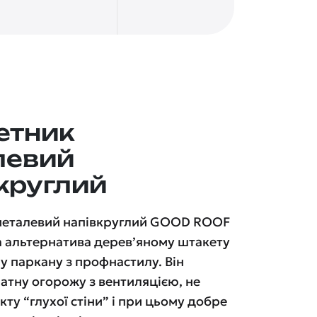
етник
левий
круглий
металевий напівкруглий GOOD ROOF
а альтернатива дерев’яному штакету
у паркану з профнастилу. Він
атну огорожу з вентиляцією, не
ту “глухої стіни” і при цьому добре