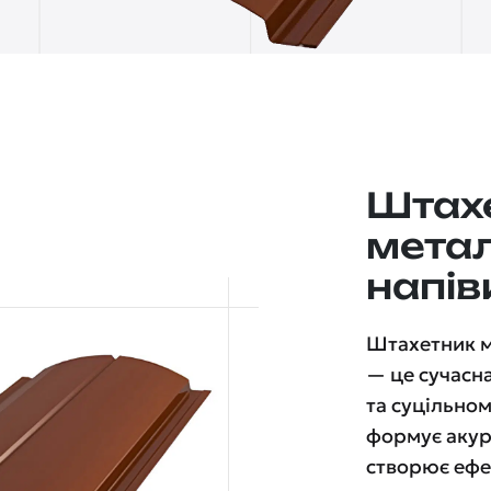
Штах
мета
напів
Штахетник 
— це сучасн
та суцільном
формує акур
створює ефек