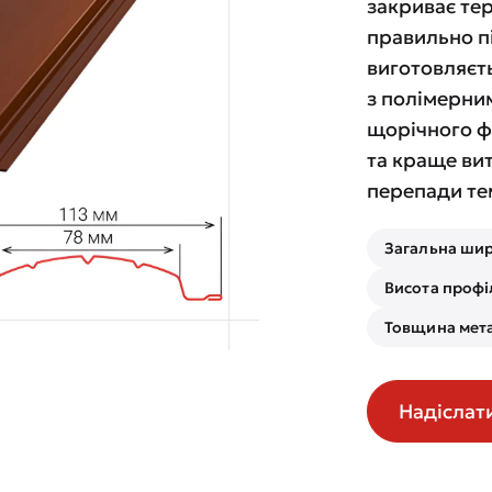
закриває тер
правильно п
виготовляєть
з полімерни
щорічного фа
та краще вит
перепади те
Загальна шир
Висота профі
Товщина мета
Надіслат