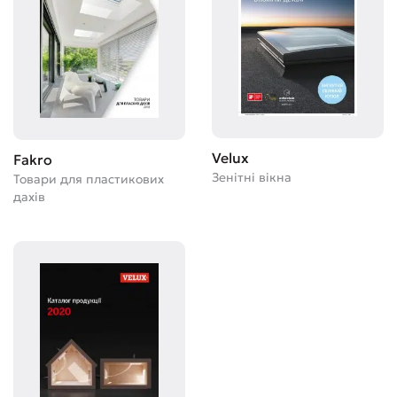
Velux
Fakro
Зенітні вікна
Товари для пластикових
дахів