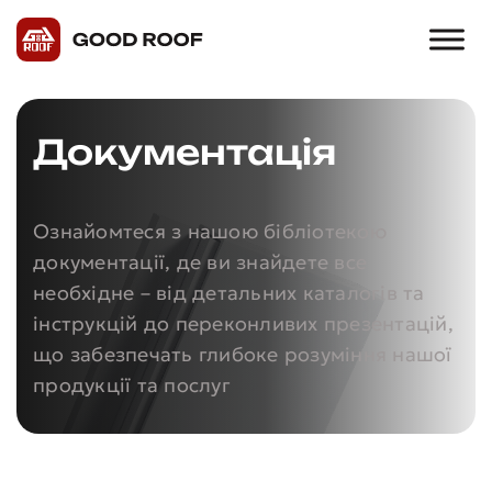
Документація
Ознайомтеся з нашою бібліотекою
документації, де ви знайдете все
необхідне – від детальних каталогів та
інструкцій до переконливих презентацій,
що забезпечать глибоке розуміння нашої
продукції та послуг