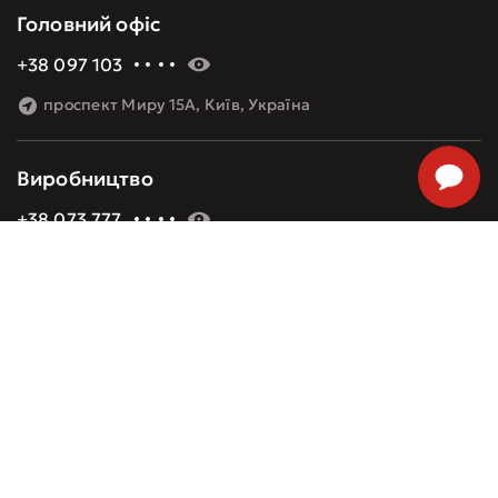
Головний офіс
+38 097 103 60 09
проспект Миру 15А, Київ, Україна
Виробництво
+38 073 777 48 08
Алма-Атинська 8, Київ, Україна
Політика конфіденційності
GOOD ROOF – ТОВ “ВК ГУД РУФ”