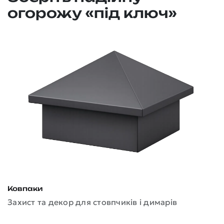
огорожу «під ключ»
П
Н
Ковпаки
Захист та декор для стовпчиків і димарів