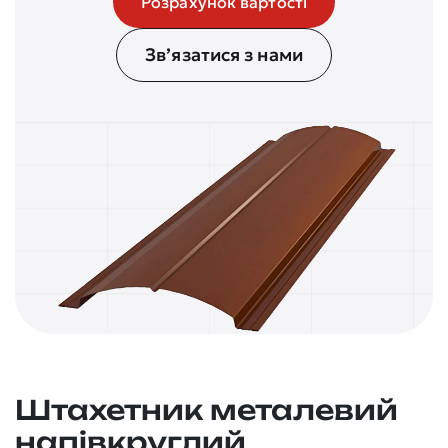
Розрахунок вартості
Зв’язатися з нами
Штахетник металевий
напівкруглий