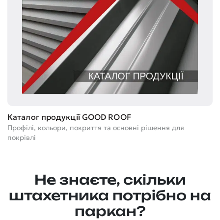
Т
Каталог продукції GOOD ROOF
Ге
Профілі, кольори, покриття та основні рішення для
м
покрівлі
Не знаєте, скільки
штахетника потрібно на
паркан?