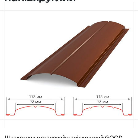
Штахетник металевий напівкруглий GOOD