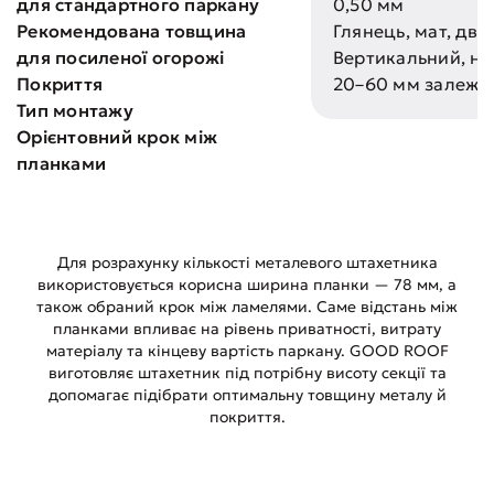
для стандартного паркану
0,50 мм
Рекомендована товщина
Глянець, мат, дво
для посиленої огорожі
Вертикальний, на
Покриття
20–60 мм залежно
Тип монтажу
Орієнтовний крок між
планками
Для розрахунку кількості металевого штахетника
використовується корисна ширина планки — 78 мм, а
також обраний крок між ламелями. Саме відстань між
планками впливає на рівень приватності, витрату
матеріалу та кінцеву вартість паркану. GOOD ROOF
виготовляє штахетник під потрібну висоту секції та
допомагає підібрати оптимальну товщину металу й
покриття.