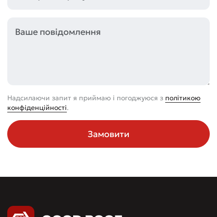
Надсилаючи запит я приймаю і погоджуюся з
політикою
конфіденційності
.
Замовити