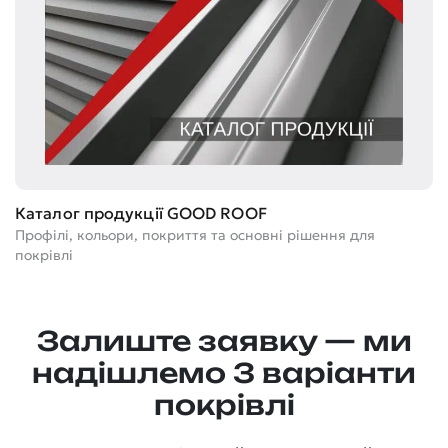
Т
Каталог продукції GOOD ROOF
Ге
Профілі, кольори, покриття та основні рішення для
м
покрівлі
Залиште заявку — ми
надішлемо 3 варіанти
покрівлі