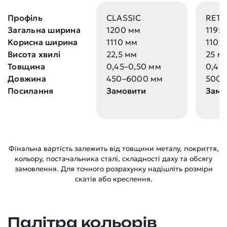
Профіль
CLASSIC
RET
Загальна ширина
1200 мм
1195
Корисна ширина
1110 мм
1105
Висота хвилі
22,5 мм
25 м
Товщина
0,45–0,50 мм
0,45
Довжина
450–6000 мм
500–
Посилання
Замовити
Замо
Фінальна вартість залежить від товщини металу, покриття,
кольору, постачальника сталі, складності даху та обсягу
замовлення. Для точного розрахунку надішліть розміри
скатів або креслення.
Палітра кольорів