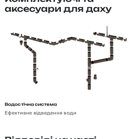
аксесуари для даху
Водостічна система
Д
Ефективне відведення води
З