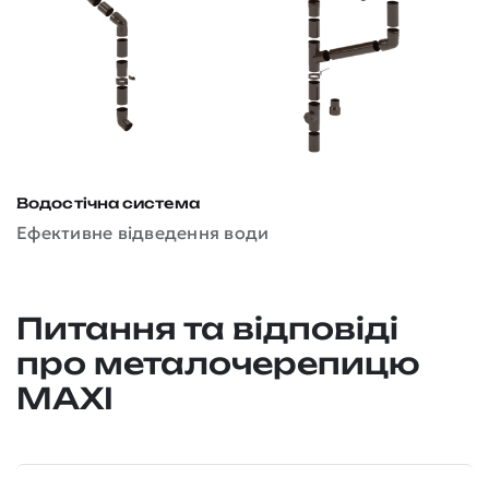
Водостічна система
Д
Ефективне відведення води
З
Питання та відповіді
про металочерепицю
MAXI