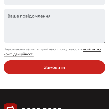
Надсилаючи запит я приймаю і погоджуюся з
політикою
конфіденційності
.
Замовити