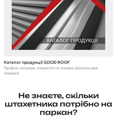
Т
Каталог продукції GOOD ROOF
Ге
Профілі, кольори, покриття та основні рішення для
м
покрівлі
Не знаєте, скільки
штахетника потрібно на
паркан?