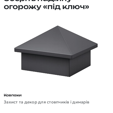
огорожу «під ключ»
П
Н
Ковпаки
Захист та декор для стовпчиків і димарів