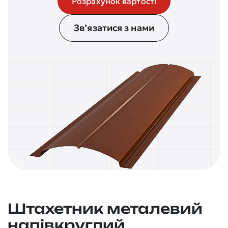
Розрахунок вартості
Зв’язатися з нами
Штахетник металевий
напівкруглий