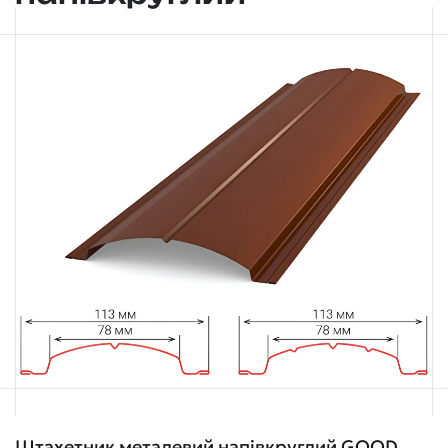
Штахетник металевий напівкруглий GOOD