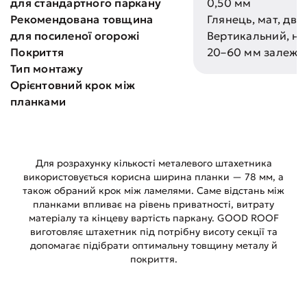
для стандартного паркану
0,50 мм
Рекомендована товщина
Глянець, мат, дво
для посиленої огорожі
Вертикальний, на
Покриття
20–60 мм залежно
Тип монтажу
Орієнтовний крок між
планками
Для розрахунку кількості металевого штахетника
використовується корисна ширина планки — 78 мм, а
також обраний крок між ламелями. Саме відстань між
планками впливає на рівень приватності, витрату
матеріалу та кінцеву вартість паркану. GOOD ROOF
виготовляє штахетник під потрібну висоту секції та
допомагає підібрати оптимальну товщину металу й
покриття.