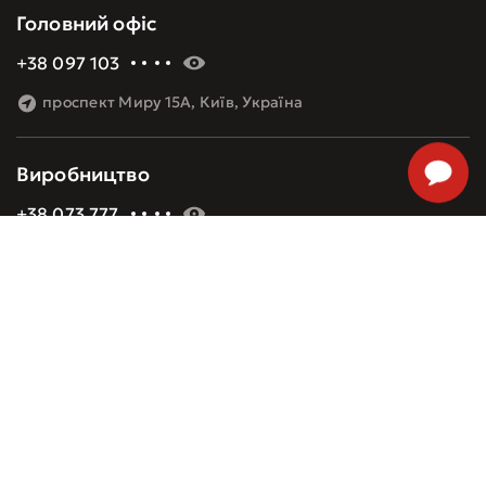
Головний офіс
+38 097 103 60 09
проспект Миру 15А, Київ, Україна
Виробництво
+38 073 777 48 08
Алма-Атинська 8, Київ, Україна
Політика конфіденційності
GOOD ROOF – ТОВ “ВК ГУД РУФ”