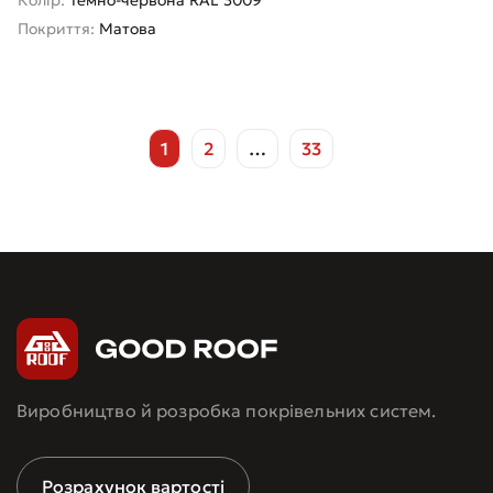
Колір:
Темно-червона RAL 3009
Покриття:
Матова
1
2
…
33
Виробництво й розробка покрівельних систем.
Розрахунок вартості