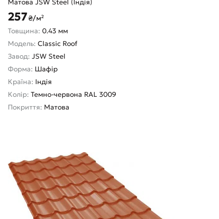
Матова JSW Steel (Індія)
257
₴/м²
Товщина:
0.43 мм
Модель:
Classic Roof
Завод:
JSW Steel
Форма:
Шафір
Країна:
Індія
Колір:
Темно-червона RAL 3009
Покриття:
Матова