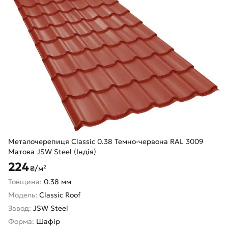
Металочерепиця Classic 0.38 Темно-червона RAL 3009
Матова JSW Steel (Індія)
224
₴/м²
Товщина:
0.38 мм
Модель:
Classic Roof
Завод:
JSW Steel
Форма:
Шафір