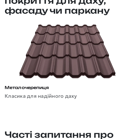
покриття для даху,
фасаду чи паркану
Металочерепиця
Класика для надійного даху
П
У
Часті запитання про