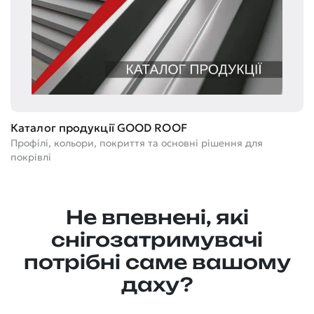
С
До
Каталог продукції GOOD ROOF
ма
Профілі, кольори, покриття та основні рішення для
покрівлі
Не впевнені, які
снігозатримувачі
потрібні саме вашому
даху?