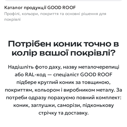
С
До
Каталог продукції GOOD ROOF
ма
Профілі, кольори, покриття та основні рішення для
покрівлі
Потрібен коник точно в
колір вашої покрівлі?
Надішліть фото даху, назву металочерепиці
або RAL-код — спеціаліст GOOD ROOF
підбере круглий коник за товщиною,
покриттям, кольором і виробником металу. За
потреби одразу порахуємо повний комплект:
коник, заглушки, саморізи, підконькову
стрічку та доставку.