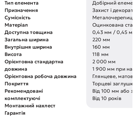
Тип елемента
Добірний елемент
Призначення
Захист і декорат
Сумісність
Металочерепиця, 
Матеріал
Оцинкована стал
Доступна товщина
0,43 мм / 0,45 мм
Загальна ширина
220 мм
Внутрішня ширина
160 мм
Висота
118 мм
Орієнтовна стандартна
2 000 мм
довжина
1 900 мм при нах
Орієнтовна робоча довжина
Глянцеве, матове
Покриття
Торцеві заглушки,
Рекомендовані
Від 100 мм або зг
комплектуючі
Від 10 років
Монтажний нахлест
Гарантія