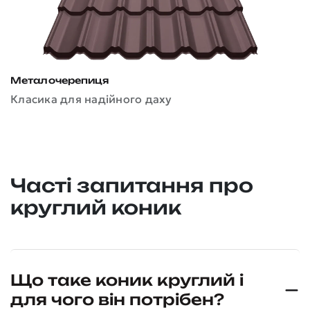
Металочерепиця
Класика для надійного даху
П
У
Часті запитання про
круглий коник
Що таке коник круглий і
для чого він потрібен?