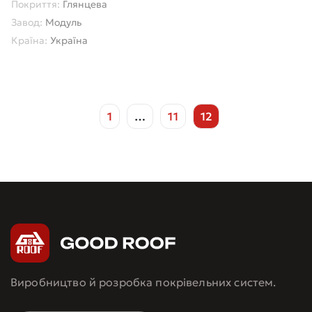
Покриття:
Глянцева
Завод:
Модуль
Країна:
Україна
1
…
11
12
Виробництво й розробка покрівельних систем.