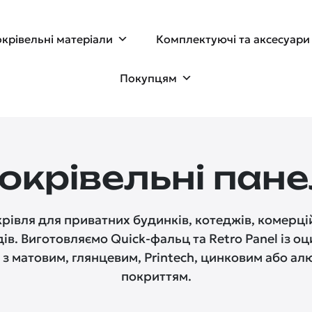
крівельні матеріали
Комплектуючі та аксесуари
Покупцям
окрівельні пане
рівля для приватних будинків, котеджів, комерційн
ів. Виготовляємо Quick-фальц та Retro Panel із оц
 з матовим, глянцевим, Printech, цинковим або 
покриттям.