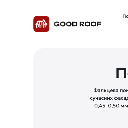
По
П
Фальцева пок
сучасних фасад
0,45–0,50 мм