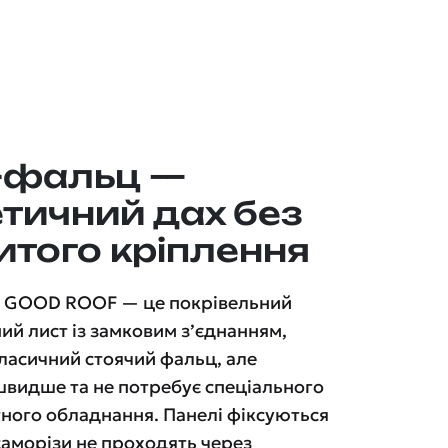
k-фальц —
тичний дах без
итого кріплення
ц GOOD ROOF — це покрівельний
ий лист із замковим з’єднанням,
класичний стоячий фальц, але
швидше та не потребує спеціального
ного обладнання. Панелі фіксуються
саморізи не проходять через