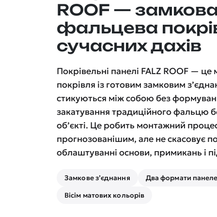
ROOF — замков
фальцева покрі
сучасних дахів
Покрівельні панелі FALZ ROOF — це
покрівля із готовим замковим з’єдна
стикуються між собою без формуван
закатування традиційного фальцю б
об’єкті. Це робить монтажний проце
прогнозованішим, але не скасовує п
облаштуванні основи, примикань і пі
Замкове з’єднання
Два формати панел
Вісім матових кольорів