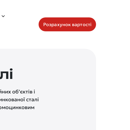
Розрахунок вартості
лі
их об’єктів і
инкованої сталі
алюмоцинковим