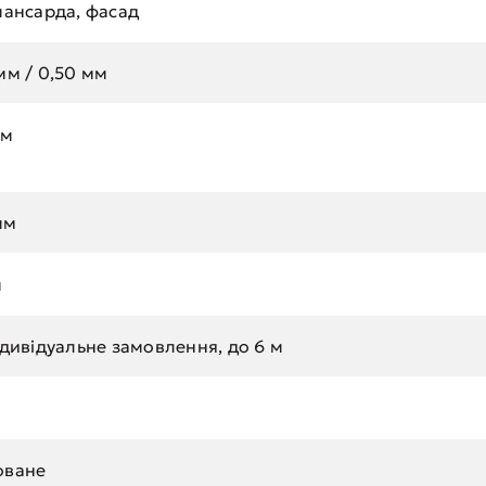
мансарда, фасад
мм / 0,50 мм
мм
мм
м
ндивідуальне замовлення, до 6 м
°
оване