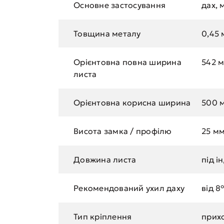
Основне застосування
дах, 
Товщина металу
0,45 
Орієнтовна повна ширина
542 
листа
Орієнтовна корисна ширина
500 
Висота замка / профілю
25 м
Довжина листа
під і
Рекомендований ухил даху
від 8
Тип кріплення
прих