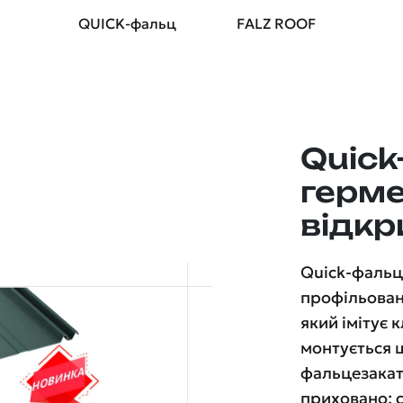
QUICK-фальц
FALZ ROOF
Quic
герме
відкр
Quick-фаль
профільован
який імітує 
монтується 
фальцезакат
приховано: 