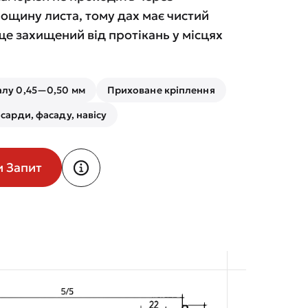
ощину листа, тому дах має чистий
ще захищений від протікань у місцях
алу 0,45—0,50 мм
Приховане кріплення
сарди, фасаду, навісу
и Запит