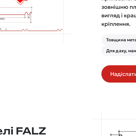
зовнішню пл
вигляд і кра
кріплення.
Товщина мет
Для даху, ман
Надіслат
елі FALZ