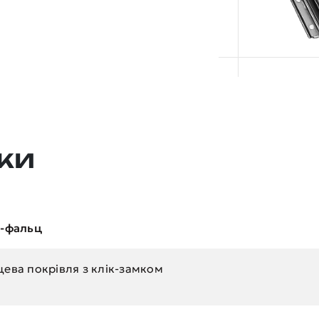
ки
k-фальц
ева покрівля з клік-замком