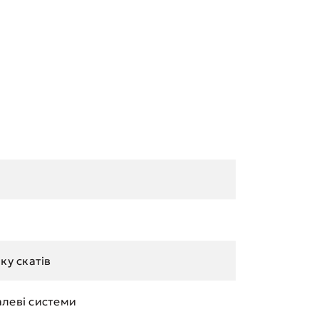
ку скатів
леві системи