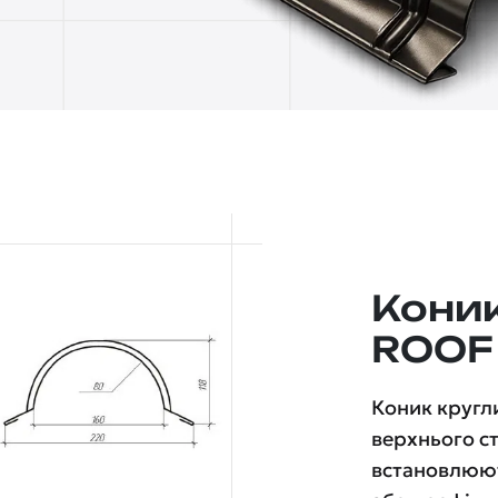
Кони
ROOF
Коник кругл
верхнього ст
встановлюют