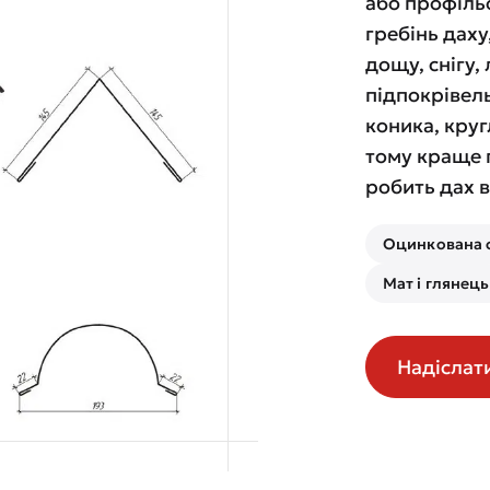
або профіль
гребінь дах
дощу, снігу, 
підпокрівель
коника, круг
тому краще 
робить дах 
Оцинкована 
Мат і глянець
Надіслат