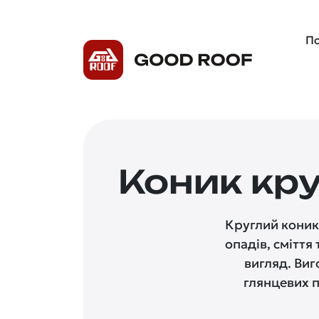
По
Коник кр
Круглий коник
опадів, сміття
вигляд. Виг
глянцевих п