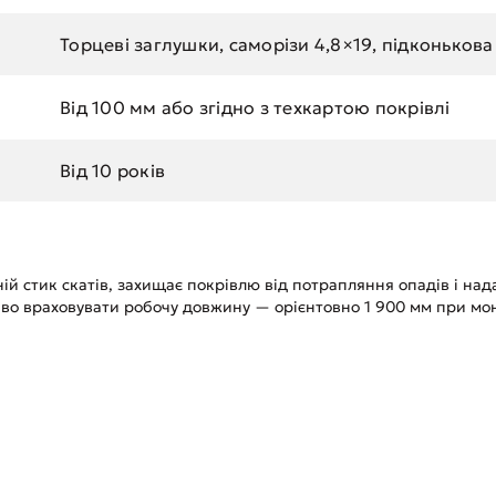
Торцеві заглушки, саморізи 4,8×19, підконькова
Від 100 мм або згідно з техкартою покрівлі
Від 10 років
 стик скатів, захищає покрівлю від потрапляння опадів і над
иво враховувати робочу довжину — орієнтовно 1 900 мм при мо