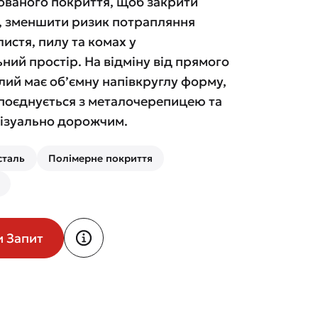
ованого покриття, щоб закрити
у, зменшити ризик потрапляння
листя, пилу та комах у
ний простір. На відміну від прямого
лий має об’ємну напівкруглу форму,
поєднується з металочерепицею та
візуально дорожчим.
сталь
Полімерне покриття
и Запит