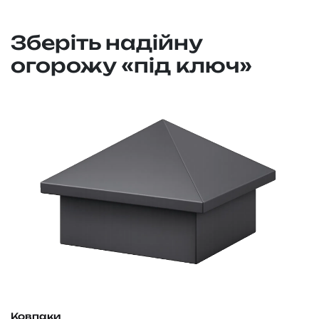
Зберіть надійну
огорожу «під ключ»
П
Н
Ковпаки