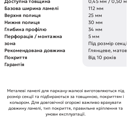
Доступна товщина
0,45 мм / 0,50 мм
Базова ширина ламелі
112 мм
Верхня полиця
25 мм
Нижня полиця
30 мм
Глибина профілю
34 мм
Перфорація / монтажна
5 мм
зона
Під розмір секції,
Рекомендована довжина
Глянцеве, матове
Покриття
Від 10 років
Гарантія
Металеві ламелі для паркану-жалюзі виготовляються під
розмір секції та підбираються за товщиною, покриттям і
кольором. Для довговічної огорожі важливо врахувати
довжину ламелі, тип покриття, правильне кріплення та
умови експлуатації.