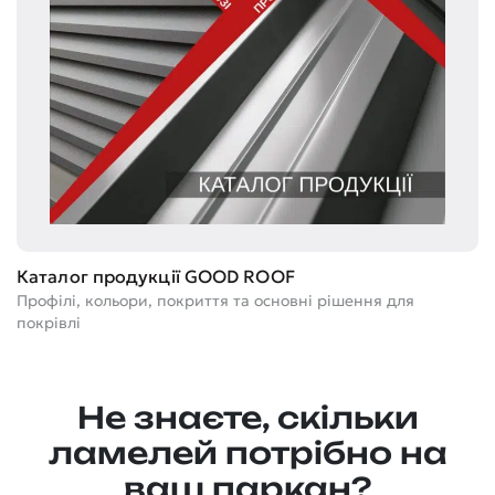
Т
Каталог продукції GOOD ROOF
Ге
Профілі, кольори, покриття та основні рішення для
м
покрівлі
Не знаєте, скільки
ламелей потрібно на
ваш паркан?