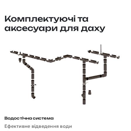
Комплектуючі та
аксесуари для даху
Водостічна система
Д
Ефективне відведення води
З