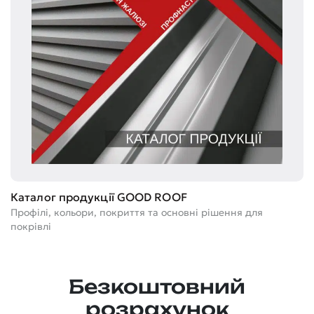
Т
Каталог продукції GOOD ROOF
Ге
Профілі, кольори, покриття та основні рішення для
м
покрівлі
Безкоштовний
розрахунок