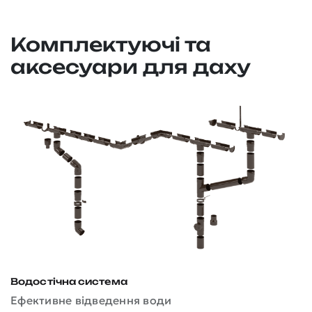
Комплектуючі та
аксесуари для даху
Водостічна система
Д
Ефективне відведення води
З