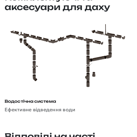
аксесуари для даху
Водостічна система
Д
Ефективне відведення води
З
Відповіді на часті