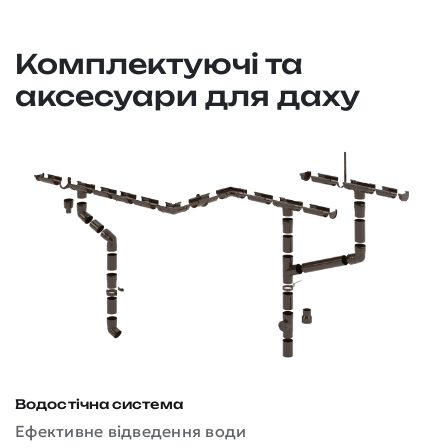
Комплектуючі та
аксесуари для даху
Водостічна система
Д
Ефективне відведення води
З