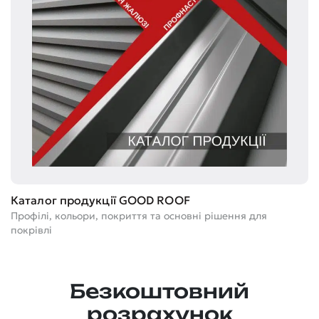
Т
Каталог продукції GOOD ROOF
Ге
Профілі, кольори, покриття та основні рішення для
м
покрівлі
Безкоштовний
розрахунок