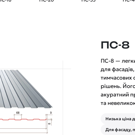
ПС-8
ПС-8 — легк
для фасадів
тимчасових о
рішень. Йог
акуратний п
та невелико
Низька ціна 
Для фасаду, 