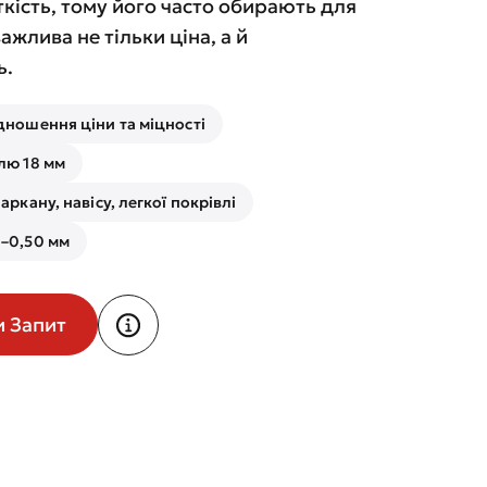
кість, тому його часто обирають для
важлива не тільки ціна, а й
ь.
дношення ціни та міцності
лю 18 мм
аркану, навісу, легкої покрівлі
–0,50 мм
и Запит