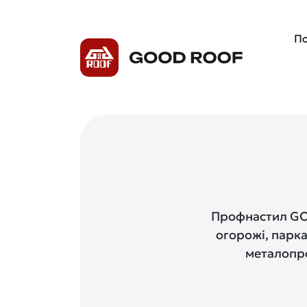
По
Профнастил GOO
огорожі, парка
металопро