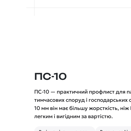
ПС-10
ПС-10 — практичний профлист для па
тимчасових споруд і господарських о
10 мм він має більшу жорсткість, ніж
легким і вигідним за вартістю.