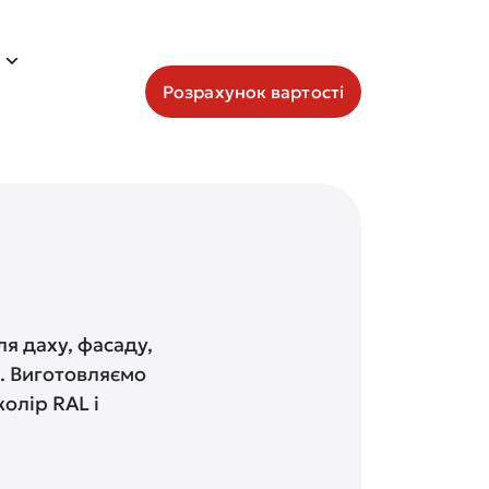
Розрахунок вартості
я даху, фасаду,
в. Виготовляємо
олір RAL і