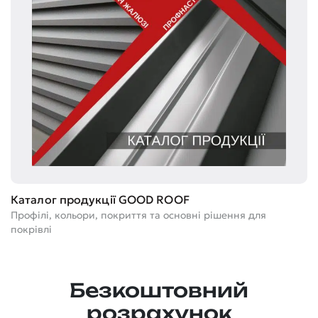
Т
Каталог продукції GOOD ROOF
Ге
Профілі, кольори, покриття та основні рішення для
м
покрівлі
Безкоштовний
розрахунок