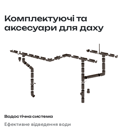
Комплектуючі та
аксесуари для даху
Водостічна система
Д
Ефективне відведення води
З