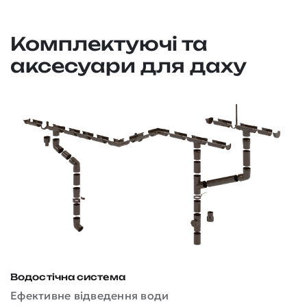
Комплектуючі та
аксесуари для даху
Водостічна система
Д
Ефективне відведення води
З