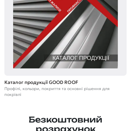
Т
Каталог продукції GOOD ROOF
Ге
Профілі, кольори, покриття та основні рішення для
м
покрівлі
Безкоштовний
розрахунок