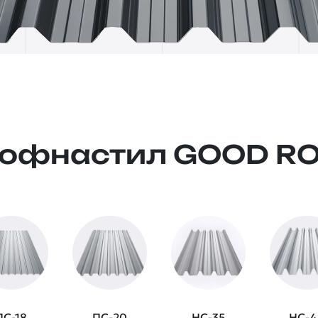
офнастил GOOD R
ПС-18
ПС-20
НС-35
НС-4