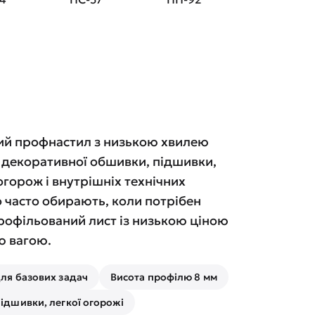
ий профнастил з низькою хвилею
, декоративної обшивки, підшивки,
горож і внутрішніх технічних
о часто обирають, коли потрібен
рофільований лист із низькою ціною
ю вагою.
для базових задач
Висота профілю 8 мм
підшивки, легкої огорожі