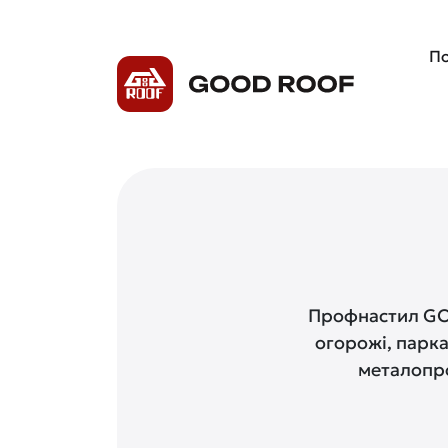
По
Профнастил GOO
огорожі, парка
металопро