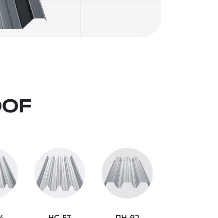
OOF
4
НС-57
ПН-92