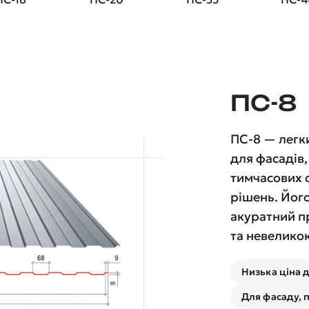
ПС-8
ПС-8 — легк
для фасадів
тимчасових о
рішень. Йог
акуратний п
та невелико
Низька ціна 
Для фасаду, 