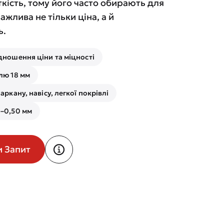
кість, тому його часто обирають для
важлива не тільки ціна, а й
ь.
дношення ціни та міцності
лю 18 мм
аркану, навісу, легкої покрівлі
–0,50 мм
и Запит