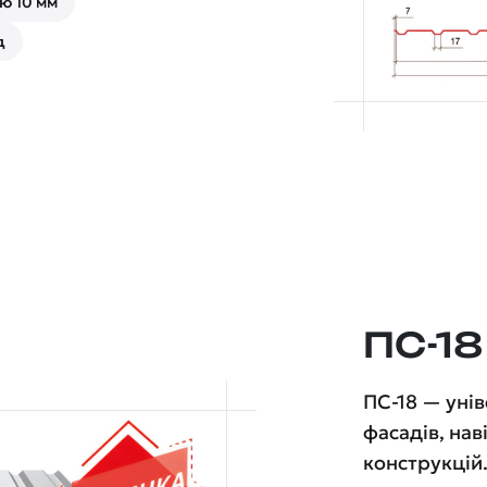
ю 10 мм
д
ПС-18
ПС-18 — уні
фасадів, нав
конструкцій.