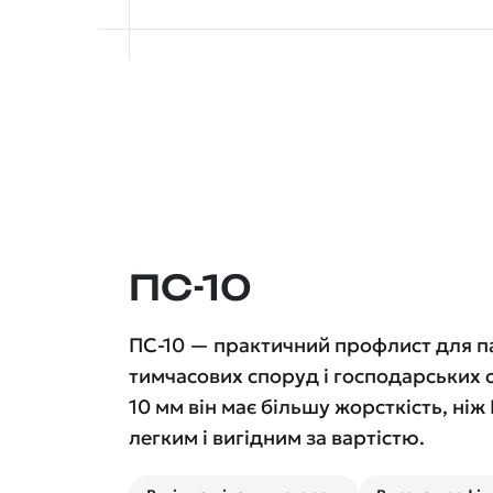
ПС-10
ПС-10 — практичний профлист для па
тимчасових споруд і господарських о
10 мм він має більшу жорсткість, ніж
легким і вигідним за вартістю.