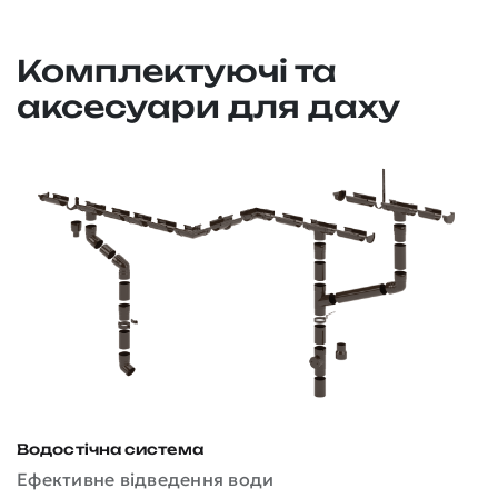
Комплектуючі та
аксесуари для даху
Водостічна система
Д
Ефективне відведення води
З