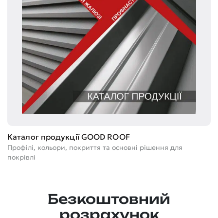
Т
Каталог продукції GOOD ROOF
Ге
Профілі, кольори, покриття та основні рішення для
м
покрівлі
Безкоштовний
розрахунок