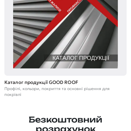
Т
Каталог продукції GOOD ROOF
Ге
Профілі, кольори, покриття та основні рішення для
м
покрівлі
Безкоштовний
розрахунок