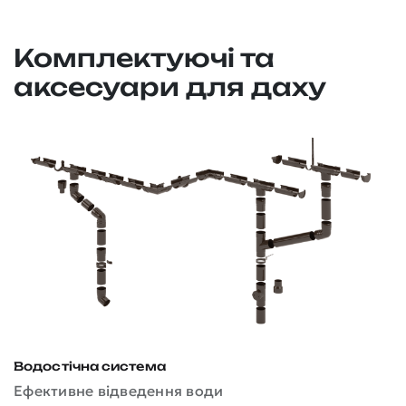
Комплектуючі та
аксесуари для даху
Водостічна система
Д
Ефективне відведення води
З