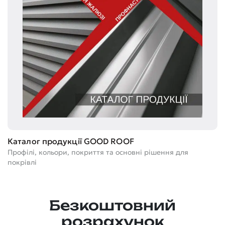
Т
Каталог продукції GOOD ROOF
Ге
Профілі, кольори, покриття та основні рішення для
м
покрівлі
Безкоштовний
розрахунок