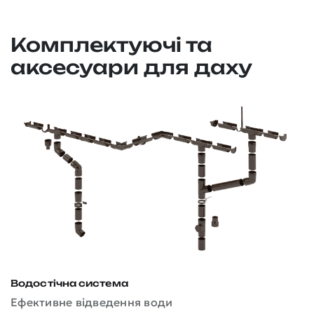
Комплектуючі та
аксесуари для даху
Водостічна система
Д
Ефективне відведення води
З