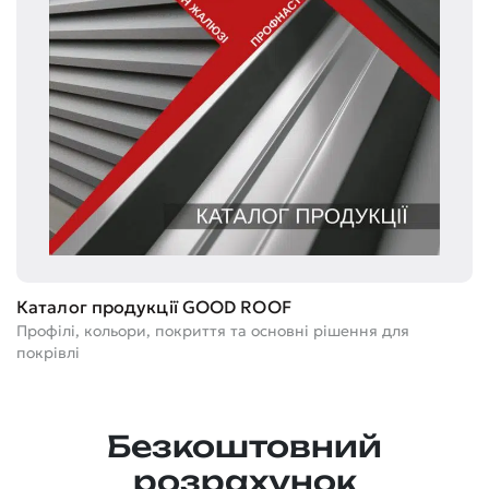
Т
Каталог продукції GOOD ROOF
Ге
Профілі, кольори, покриття та основні рішення для
м
покрівлі
Безкоштовний
розрахунок