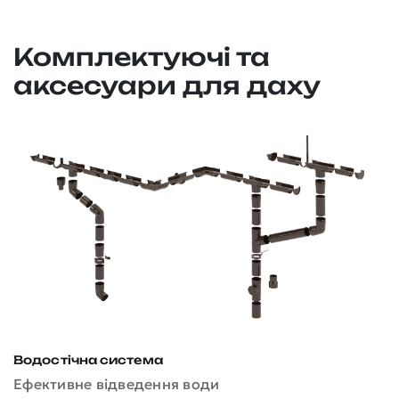
Комплектуючі та
аксесуари для даху
Водостічна система
Д
Ефективне відведення води
З