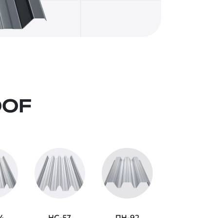
OOF
4
НС-57
ПН-92