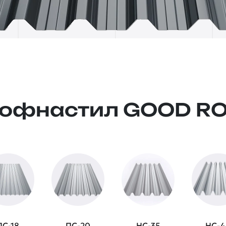
офнастил GOOD R
ПС-18
ПС-20
НС-35
НС-4