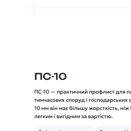
ПС-10
ПС-10 — практичний профлист для па
тимчасових споруд і господарських о
10 мм він має більшу жорсткість, ніж
легким і вигідним за вартістю.