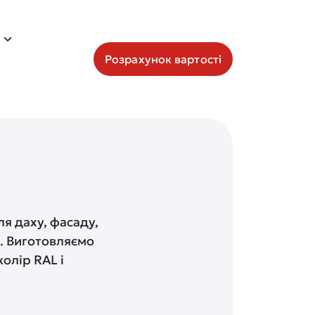
Розрахунок вартості
я даху, фасаду,
в. Виготовляємо
олір RAL і