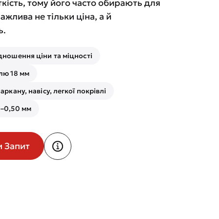
кість, тому його часто обирають для
важлива не тільки ціна, а й
ь.
дношення ціни та міцності
лю 18 мм
аркану, навісу, легкої покрівлі
–0,50 мм
и Запит