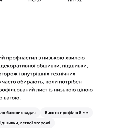
ий профнастил з низькою хвилею
, декоративної обшивки, підшивки,
горож і внутрішніх технічних
о часто обирають, коли потрібен
рофільований лист із низькою ціною
ю вагою.
для базових задач
Висота профілю 8 мм
підшивки, легкої огорожі