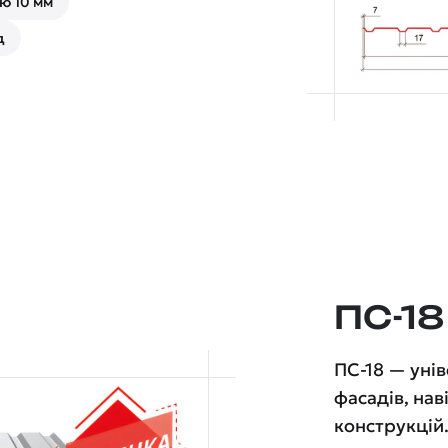
ю 10 мм
д
ПС-18
ПС-18 — уні
фасадів, нав
конструкцій.