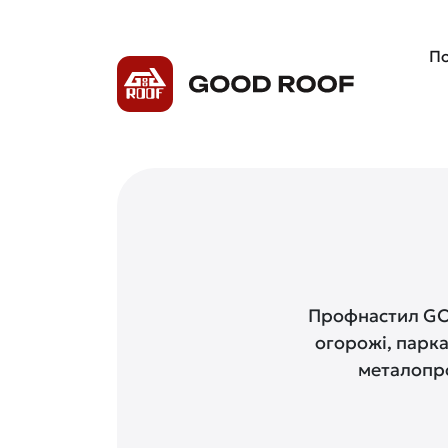
По
Профнастил GOO
огорожі, парка
металопро