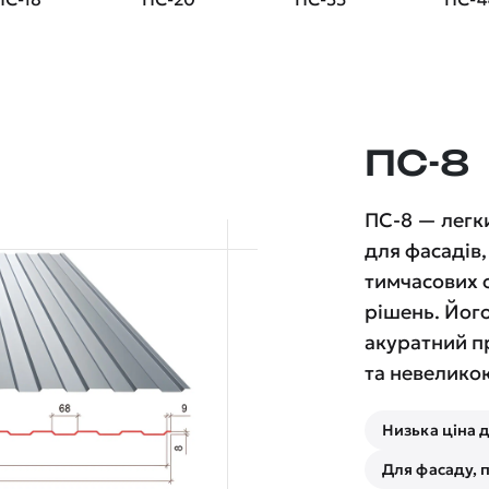
ПС-8
ПС-8 — легк
для фасадів
тимчасових о
рішень. Йог
акуратний п
та невелико
Низька ціна 
Для фасаду, 