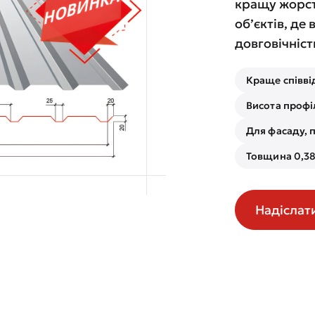
кращу жорст
об’єктів, де 
довговічніст
Краще співві
Висота профі
Для фасаду, п
Товщина 0,38
Надіслат