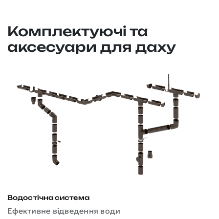
Комплектуючі та
аксесуари для даху
Водостічна система
Д
Ефективне відведення води
З