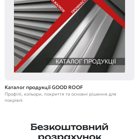
Т
Каталог продукції GOOD ROOF
Ге
Профілі, кольори, покриття та основні рішення для
м
покрівлі
Безкоштовний
розрахунок