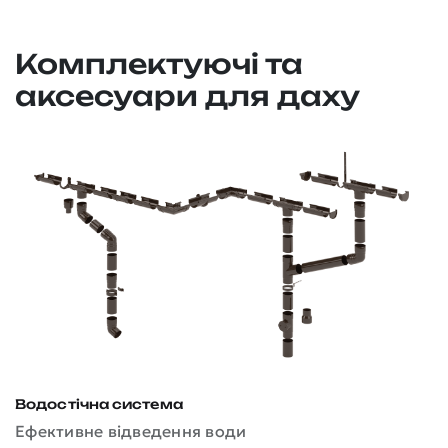
Комплектуючі та
аксесуари для даху
Водостічна система
Д
Ефективне відведення води
З