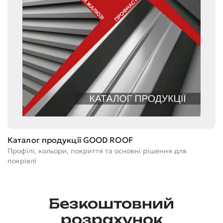
Т
Каталог продукції GOOD ROOF
Ге
Профілі, кольори, покриття та основні рішення для
м
покрівлі
Безкоштовний
розрахунок