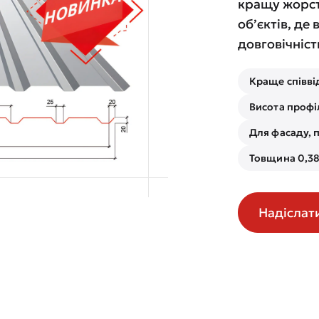
кращу жорст
об’єктів, де 
довговічніст
Краще співві
Висота профі
Для фасаду, п
Товщина 0,38
Надіслат