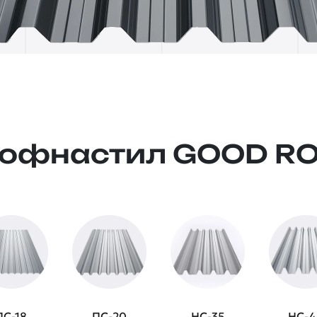
офнастил GOOD R
ПС-18
ПС-20
НС-35
НС-4