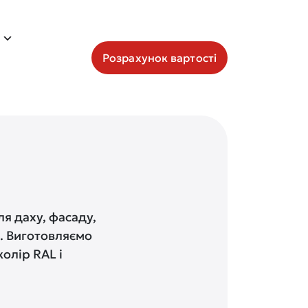
Розрахунок вартості
я даху, фасаду,
в. Виготовляємо
олір RAL і