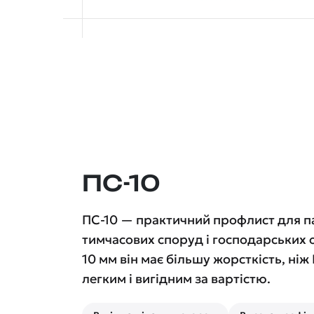
ПС-10
ПС-10 — практичний профлист для па
тимчасових споруд і господарських о
10 мм він має більшу жорсткість, ніж
легким і вигідним за вартістю.