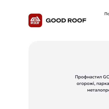
По
Профнастил GOO
огорожі, парка
металопро