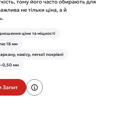
кість, тому його часто обирають для
важлива не тільки ціна, а й
ь.
дношення ціни та міцності
лю 18 мм
аркану, навісу, легкої покрівлі
–0,50 мм
и Запит