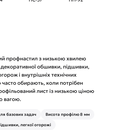
ий профнастил з низькою хвилею
, декоративної обшивки, підшивки,
горож і внутрішніх технічних
о часто обирають, коли потрібен
рофільований лист із низькою ціною
ю вагою.
для базових задач
Висота профілю 8 мм
підшивки, легкої огорожі