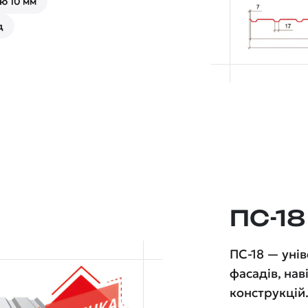
ю 10 мм
д
ПС-18
ПС-18 — уні
фасадів, нав
конструкцій.