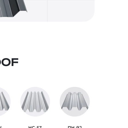
OOF
4
НС-57
ПН-92