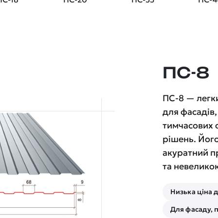
ПС-8
ПС-8 — легк
для фасадів
тимчасових о
рішень. Йог
акуратний п
та невелико
Низька ціна 
Для фасаду, 