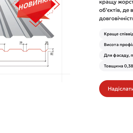
кращу жорст
об’єктів, де 
довговічніст
Краще співві
Висота профі
Для фасаду, п
Товщина 0,38
Надіслат