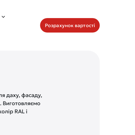
Розрахунок вартості
я даху, фасаду,
в. Виготовляємо
олір RAL і