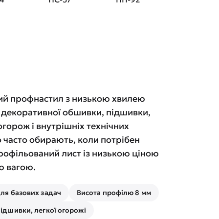
ий профнастил з низькою хвилею
, декоративної обшивки, підшивки,
горож і внутрішніх технічних
о часто обирають, коли потрібен
рофільований лист із низькою ціною
ю вагою.
для базових задач
Висота профілю 8 мм
підшивки, легкої огорожі