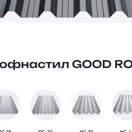
офнастил GOOD R
ПС-18
ПС-20
НС-35
НС-4