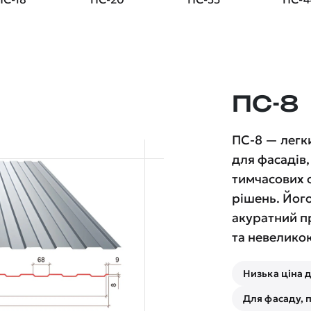
ПС-8
ПС-8 — легк
для фасадів
тимчасових о
рішень. Йог
акуратний п
та невелико
Низька ціна 
Для фасаду, 