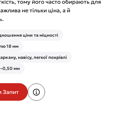
кість, тому його часто обирають для
важлива не тільки ціна, а й
ь.
дношення ціни та міцності
лю 18 мм
аркану, навісу, легкої покрівлі
–0,50 мм
и Запит