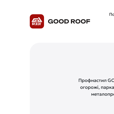
По
Профнастил GOO
огорожі, парка
металопро