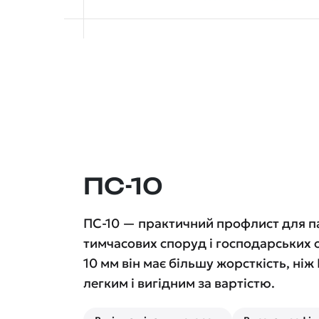
ПС-10
ПС-10 — практичний профлист для па
тимчасових споруд і господарських о
10 мм він має більшу жорсткість, ніж
легким і вигідним за вартістю.