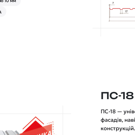
ю 10 мм
д
ПС-18
ПС-18 — уні
фасадів, нав
конструкцій.