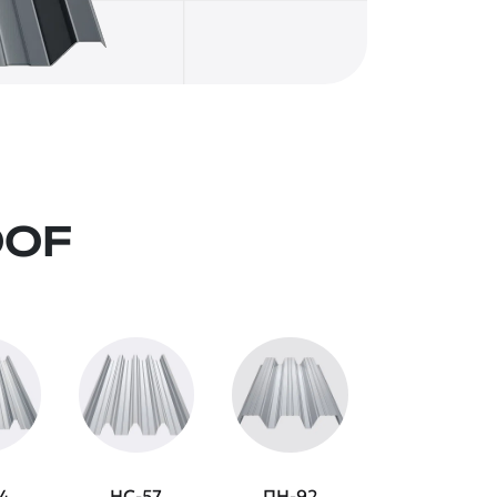
OOF
4
НС-57
ПН-92