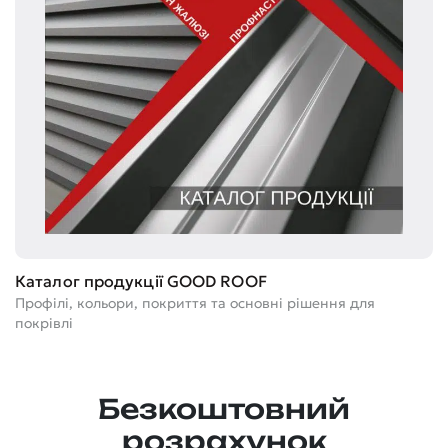
Т
Каталог продукції GOOD ROOF
Ге
Профілі, кольори, покриття та основні рішення для
м
покрівлі
Безкоштовний
розрахунок