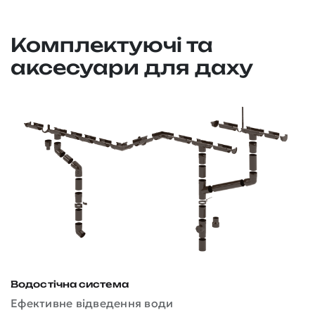
Комплектуючі та
аксесуари для даху
Водостічна система
Д
Ефективне відведення води
З