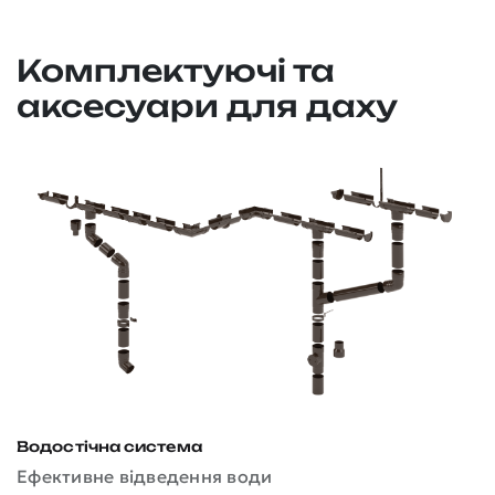
Комплектуючі та
аксесуари для даху
Водостічна система
Д
Ефективне відведення води
З