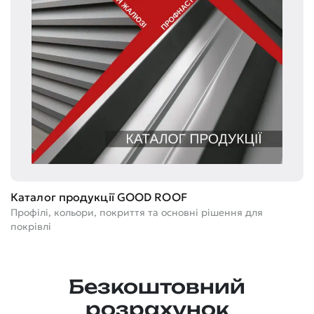
Т
Каталог продукції GOOD ROOF
Ге
Профілі, кольори, покриття та основні рішення для
м
покрівлі
Безкоштовний
розрахунок