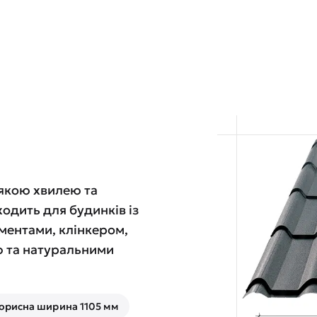
якою хвилею та
одить для будинків із
ментами, клінкером,
 та натуральними
орисна ширина 1105 мм