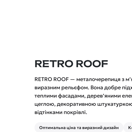
RETRO ROOF
RETRO ROOF — металочерепиця з м’
виразним рельєфом. Вона добре підх
теплими фасадами, дерев’яними еле
цеглою, декоративною штукатуркою
відтінками покрівлі.
Оптимальна ціна та виразний дизайн
К