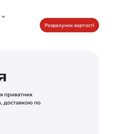
Розрахунок вартості
я
я приватних
в, доставкою по