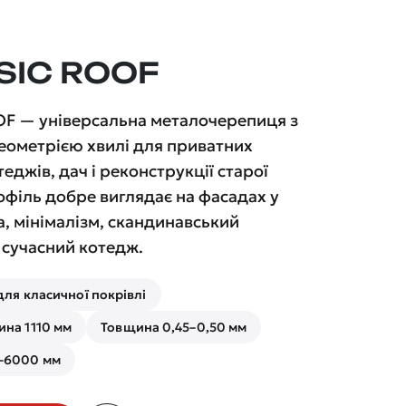
SIC ROOF
F — універсальна металочерепиця з
еометрією хвилі для приватних
теджів, дач і реконструкції старої
офіль добре виглядає на фасадах у
а, мінімалізм, скандинавський
 сучасний котедж.
для класичної покрівлі
на 1110 мм
Товщина 0,45–0,50 мм
–6000 мм