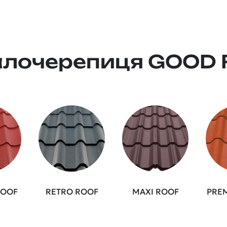
лочерепиця GOOD
ROOF
RETRO ROOF
MAXI ROOF
PRE