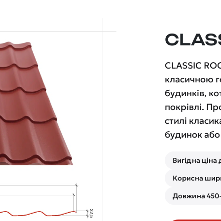
CLAS
CLASSIC ROO
класичною г
будинків, ко
покрівлі. Пр
стилі класик
будинок або
Вигідна ціна 
Корисна шири
Довжина 450