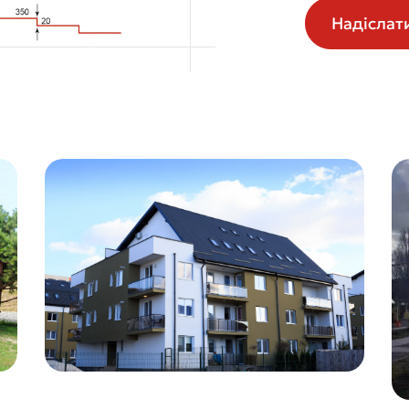
Надіслат