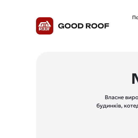
По
Власне вир
будинків, коте